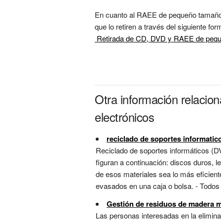
En cuanto al RAEE de pequeño tamaño c
 Retirada de CD, DVD y RAEE de peq
Otra información relacio
electrónicos
reciclado de soportes informatic
Reciclado de soportes informáticos (
figuran a continuación: discos duros, 
de esos materiales sea lo más eficien
evasados en una caja o bolsa. - Todos 
Gestión de residuos de madera m
Las personas interesadas en la eliminac