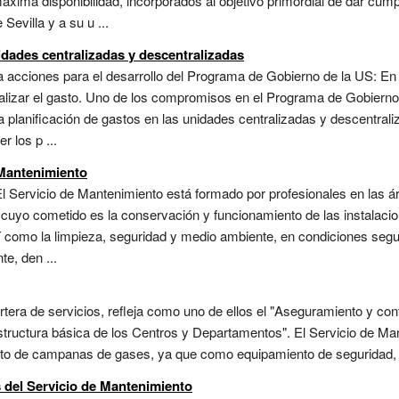
xima disponibilidad, incorporados al objetivo primordial de dar cumpli
Sevilla y a su u ...
idades centralizadas y descentralizadas
a acciones para el desarrollo del Programa de Gobierno de la US: En 
lizar el gasto. Uno de los compromisos en el Programa de Gobierno d
 planificación de gastos en las unidades centralizadas y descentrali
r los p ...
 Mantenimiento
l Servicio de Mantenimiento está formado por profesionales en las ár
r, cuyo cometido es la conservación y funcionamiento de las instalaci
í como la limpieza, seguridad y medio ambiente, en condiciones segur
e, den ...
tera de servicios, refleja como uno de ellos el "Aseguramiento y cont
estructura básica de los Centros y Departamentos". El Servicio de Man
nto de campanas de gases, ya que como equipamiento de seguridad, r
s del Servicio de Mantenimiento