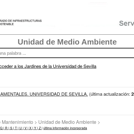
Unidad de Medio Ambiente
cceder a los Jardines de la Universidad de Sevilla
AMENTALES. UNIVERSIDAD DE SEVILLA.
(última actualización:
2
de Mantenimiento > Unidad de Medio Ambiente >
Q |
R |
S |
T |
U |
V |
X |
Y |
Z |
última información incorporada