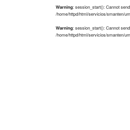
Warning
: session_start(): Cannot send
/home/httpd/html/servicios/smanten/um
Warning
: session_start(): Cannot send
/home/httpd/html/servicios/smanten/um