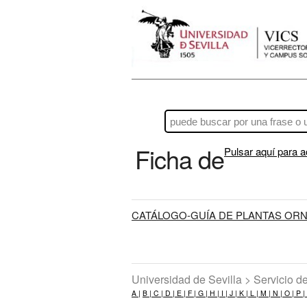
Ficha de
Pulsar aquí para a
CATÁLOGO-GUÍA DE PLANTAS ORN
Universidad de Sevilla > Servicio 
A |
B |
C |
D |
E |
F |
G |
H |
I |
J |
K |
L |
M |
N |
O |
P |