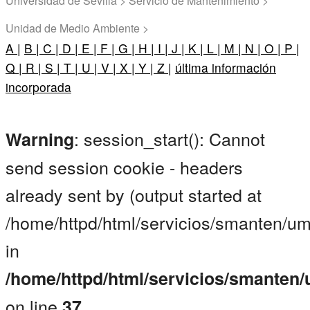
Universidad de Sevilla > Servicio de Mantenimiento >
Unidad de Medio Ambiente >
A |
B |
C |
D |
E |
F |
G |
H |
I |
J |
K |
L |
M |
N |
O |
P |
Q |
R |
S |
T |
U |
V |
X |
Y |
Z |
última información
incorporada
: session_start(): Cannot
Warning
send session cookie - headers
already sent by (output started at
/home/httpd/html/servicios/smanten/um
in
/home/httpd/html/servicios/smanten
on line
37