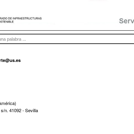
orte@us.es
 América)
/n. 41092 - Sevilla