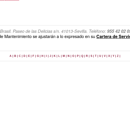
rasil. Paseo de las Delicias s/n. 41013-Sevilla. Teléfono:
955 42 02 0
 de Mantenimiento se ajustarán a lo expresado en su
Cartera de Servi
A |
B |
C |
D |
E |
F |
G |
H |
I |
J |
K |
L |
M |
N |
O |
P |
Q |
R |
S |
T |
U |
V |
X |
Y |
Z |