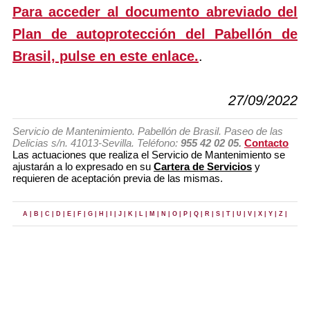
Para acceder al documento abreviado del
Plan de autoprotección del Pabellón de
Brasil, pulse en este enlace.
.
27/09/2022
Servicio de Mantenimiento. Pabellón de Brasil. Paseo de las
Delicias s/n. 41013-Sevilla. Teléfono:
955 42 02 05.
Contacto
Las actuaciones que realiza el Servicio de Mantenimiento se
ajustarán a lo expresado en su
Cartera de Servicios
y
requieren de aceptación previa de las mismas.
A |
B |
C |
D |
E |
F |
G |
H |
I |
J |
K |
L |
M |
N |
O |
P |
Q |
R |
S |
T |
U |
V |
X |
Y |
Z |