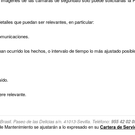
imágenes de las cámaras de seguridad solo puede solicitarlas la P
detalles que puedan ser relevantes, en particular:
comunicaciones.
n ocurrido los hechos, o intervalo de tiempo lo más ajustado posibl
aído.
ere relevante.
rasil. Paseo de las Delicias s/n. 41013-Sevilla. Teléfono:
955 42 02 0
 de Mantenimiento se ajustarán a lo expresado en su
Cartera de Servi