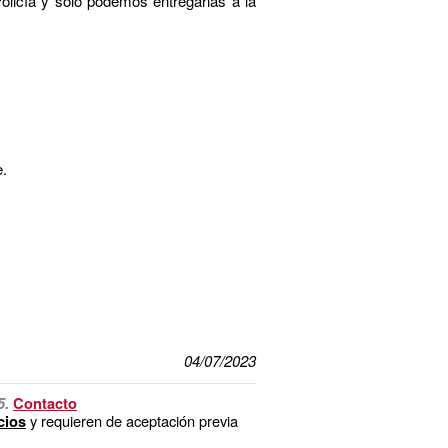
olicía y solo podemos entregarlas a la
e.
04/07/2023
5.
Contacto
y requieren de aceptación previa
cios