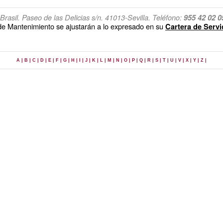
rasil. Paseo de las Delicias s/n. 41013-Sevilla. Teléfono:
955 42 02 0
 de Mantenimiento se ajustarán a lo expresado en su
Cartera de Servi
A |
B |
C |
D |
E |
F |
G |
H |
I |
J |
K |
L |
M |
N |
O |
P |
Q |
R |
S |
T |
U |
V |
X |
Y |
Z |