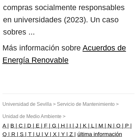
compras socialmente responsables
en universidades (2023). Un caso
sobres ...
Más información sobre
Acuerdos de
Energía Renovable
Universidad de Sevilla > Servicio de Mantenimiento >
Unidad de Medio Ambiente >
A |
B |
C |
D |
E |
F |
G |
H |
I |
J |
K |
L |
M |
N |
O |
P |
Q |
R |
S |
T |
U |
V |
X |
Y |
Z |
última información