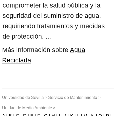
comprometer la salud pública y la
seguridad del suministro de agua,
requiriendo tratamientos y medidas
de protección. ...
Más información sobre
Agua
Reciclada
Universidad de Sevilla > Servicio de Mantenimiento >
Unidad de Medio Ambiente >
A |
B |
C |
D |
E |
F |
G |
H |
I |
J |
K |
L |
M |
N |
O |
P |