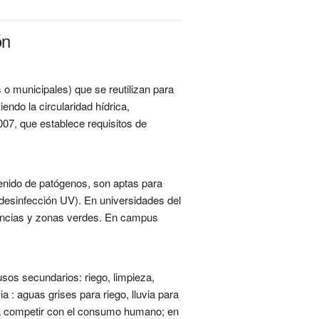
ón
o municipales) que se reutilizan para
ndo la circularidad hídrica,
007, que establece requisitos de
enido de patógenos, son aptas para
n, desinfección UV). En universidades del
idencias y zonas verdes. En campus
sos secundarios: riego, limpieza,
 : aguas grises para riego, lluvia para
ta competir con el consumo humano; en