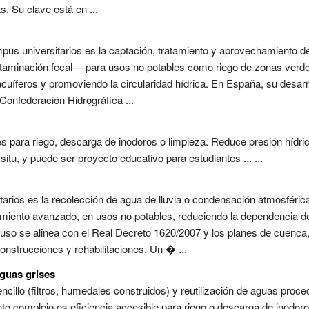
s. Su clave está en ...
mpus universitarios es la captación, tratamiento y aprovechamiento 
aminación fecal— para usos no potables como riego de zonas verdes
acuíferos y promoviendo la circularidad hídrica. En España, su desarr
Confederación Hidrográfica ...
les para riego, descarga de inodoros o limpieza. Reduce presión hídri
itu, y puede ser proyecto educativo para estudiantes ... ...
tarios es la recolección de agua de lluvia o condensación atmosféri
ratamiento avanzado, en usos no potables, reduciendo la dependencia 
 uso se alinea con el Real Decreto 1620/2007 y los planes de cuenca,
onstrucciones y rehabilitaciones. Un � ...
aguas grises
ncillo (filtros, humedales construidos) y reutilización de aguas pro
iento complejo es eficiencia accesible para riego o descarga de inod