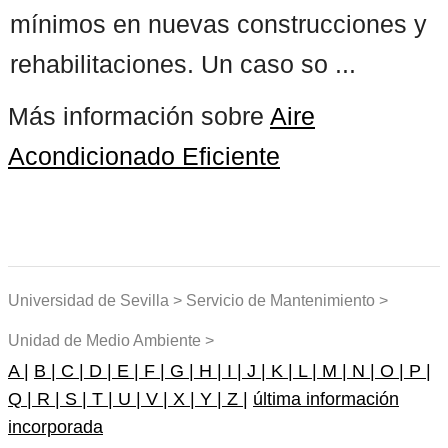
mínimos en nuevas construcciones y
rehabilitaciones. Un caso so ...
Más información sobre
Aire
Acondicionado Eficiente
Universidad de Sevilla > Servicio de Mantenimiento >
Unidad de Medio Ambiente >
A |
B |
C |
D |
E |
F |
G |
H |
I |
J |
K |
L |
M |
N |
O |
P |
Q |
R |
S |
T |
U |
V |
X |
Y |
Z |
última información
incorporada