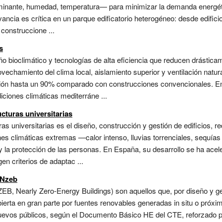
ominante, humedad, temperatura— para minimizar la demanda energéti
ncia es crítica en un parque edificatorio heterogéneo: desde edifici
construccione ...
s
o bioclimático y tecnologías de alta eficiencia que reducen drástic
rovechamiento del clima local, aislamiento superior y ventilación natur
ción hasta un 90% comparado con construcciones convencionales. En
iciones climáticas mediterráne ...
ucturas universitarias
turas universitarias es el diseño, construcción y gestión de edificios,
nes climáticas extremas —calor intenso, lluvias torrenciales, sequí
y la protección de las personas. En España, su desarrollo se ha ace
n criterios de adaptac ...
 Nzeb
ZEB, Nearly Zero-Energy Buildings) son aquellos que, por diseño y ge
ierta en gran parte por fuentes renovables generadas in situ o próx
 nuevos públicos, según el Documento Básico HE del CTE, reforzado p