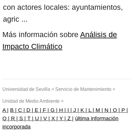
con actores locales: ayuntamientos,
agric ...
Más información sobre
Análisis de
Impacto Climático
Universidad de Sevilla > Servicio de Mantenimiento >
Unidad de Medio Ambiente >
A |
B |
C |
D |
E |
F |
G |
H |
I |
J |
K |
L |
M |
N |
O |
P |
Q |
R |
S |
T |
U |
V |
X |
Y |
Z |
última información
incorporada