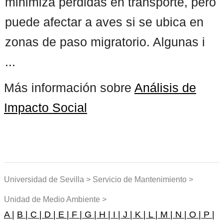
minimiza pérdidas en transporte, pero
puede afectar a aves si se ubica en
zonas de paso migratorio. Algunas i
...
Más información sobre
Análisis de
Impacto Social
Universidad de Sevilla > Servicio de Mantenimiento >
Unidad de Medio Ambiente >
A |
B |
C |
D |
E |
F |
G |
H |
I |
J |
K |
L |
M |
N |
O |
P |