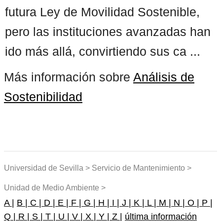
futura Ley de Movilidad Sostenible,
pero las instituciones avanzadas han
ido más allá, convirtiendo sus ca ...
Más información sobre
Análisis de
Sostenibilidad
Universidad de Sevilla > Servicio de Mantenimiento >
Unidad de Medio Ambiente >
A |
B |
C |
D |
E |
F |
G |
H |
I |
J |
K |
L |
M |
N |
O |
P |
Q |
R |
S |
T |
U |
V |
X |
Y |
Z |
última información