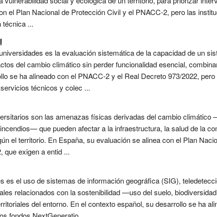
vulnerabilidad social y ecológica de un territorio, para priorizar inte
on el Plan Nacional de Protección Civil y el PNACC-2, pero las insti
técnica ...
l
 universidades es la evaluación sistemática de la capacidad de un s
tos del cambio climático sin perder funcionalidad esencial, combina
lo se ha alineado con el PNACC-2 y el Real Decreto 973/2022, pero l
 servicios técnicos y colec ...
ersitarios son las amenazas físicas derivadas del cambio climático 
ncendios— que pueden afectar a la infraestructura, la salud de la co
ún el territorio. En España, su evaluación se alinea con el Plan Nac
que exigen a entid ...
s es el uso de sistemas de información geográfica (SIG), teledetecció
es relacionados con la sostenibilidad —uso del suelo, biodiversidad, 
itoriales del entorno. En el contexto español, su desarrollo se ha al
los fondos NextGeneratio ...