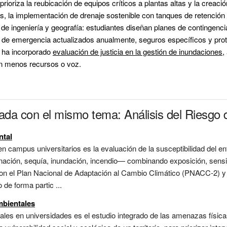
prioriza la reubicación de equipos críticos a plantas altas y la creaci
, la implementación de drenaje sostenible con tanques de retención
e ingeniería y geografía: estudiantes diseñan planes de contingenci
es de emergencia actualizados anualmente, seguros específicos y pr
e ha incorporado 
evaluación de justicia en la gestión de inundaciones
,
on menos recursos o voz.
nada con el mismo tema: Análisis del Riesgo 
ntal
 en campus universitarios es la evaluación de la susceptibilidad del e
ción, sequía, inundación, incendio— combinando exposición, sensib
con el Plan Nacional de Adaptación al Cambio Climático (PNACC-2) y 
 de forma partic ...
mbientales
entales en universidades es el estudio integrado de las amenazas físi