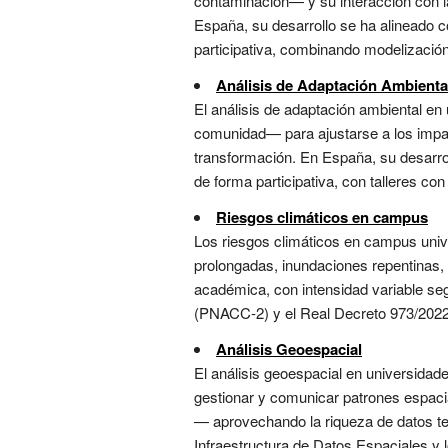
contaminación— y su interacción con la 
España, su desarrollo se ha alineado c
participativa, combinando modelización 
Análisis de Adaptación Ambienta
El análisis de adaptación ambiental en
comunidad— para ajustarse a los impac
transformación. En España, su desarrol
de forma participativa, con talleres con
Riesgos climáticos en campus
Los riesgos climáticos en campus univ
prolongadas, inundaciones repentinas, i
académica, con intensidad variable seg
(PNACC-2) y el Real Decreto 973/2022, 
Análisis Geoespacial
El análisis geoespacial en universidade
gestionar y comunicar patrones espacial
— aprovechando la riqueza de datos terr
Infraestructura de Datos Espaciales y 