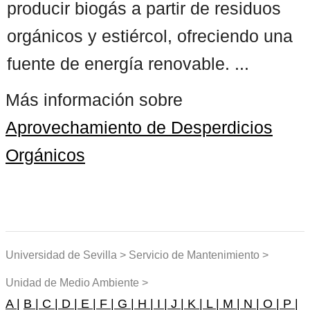
producir biogás a partir de residuos
orgánicos y estiércol, ofreciendo una
fuente de energía renovable. ...
Más información sobre
Aprovechamiento de Desperdicios
Orgánicos
Universidad de Sevilla > Servicio de Mantenimiento >
Unidad de Medio Ambiente >
A |
B |
C |
D |
E |
F |
G |
H |
I |
J |
K |
L |
M |
N |
O |
P |