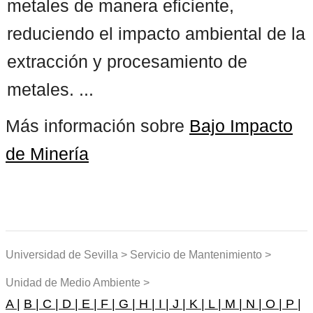
metales de manera eficiente,
reduciendo el impacto ambiental de la
extracción y procesamiento de
metales. ...
Más información sobre
Bajo Impacto
de Minería
Universidad de Sevilla > Servicio de Mantenimiento >
Unidad de Medio Ambiente >
A |
B |
C |
D |
E |
F |
G |
H |
I |
J |
K |
L |
M |
N |
O |
P |