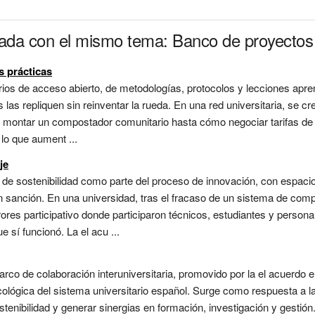
nada con el mismo tema: Banco de proyectos 
 prácticas
orios de acceso abierto, de metodologías, protocolos y lecciones apre
 las repliquen sin reinventar la rueda. En una red universitaria, se c
 montar un compostador comunitario hasta cómo negociar tarifas de t
lo que aument ...
je
s de sostenibilidad como parte del proceso de innovación, con espaci
in sanción. En una universidad, tras el fracaso de un sistema de com
ores participativo donde participaron técnicos, estudiantes y persona
 sí funcionó. La el acu ...
rco de colaboración interuniversitaria, promovido por la el acuerdo en
ecológica del sistema universitario español. Surge como respuesta a 
stenibilidad y generar sinergias en formación, investigación y gestió