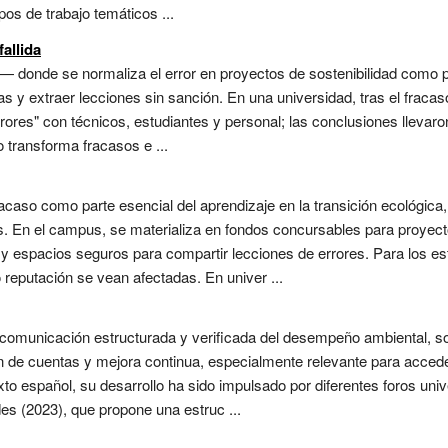
os de trabajo temáticos ...
allida
— donde se normaliza el error en proyectos de sostenibilidad como p
as y extraer lecciones sin sanción. En una universidad, tras el frac
rrores" con técnicos, estudiantes y personal; las conclusiones llevar
vo transforma fracasos e ...
racaso como parte esencial del aprendizaje en la transición ecológic
s. En el campus, se materializa en fondos concursables para proyecto
 y espacios seguros para compartir lecciones de errores. Para los est
 o reputación se vean afectadas. En univer ...
 comunicación estructurada y verificada del desempeño ambiental, s
n de cuentas y mejora continua, especialmente relevante para accede
xto español, su desarrollo ha sido impulsado por diferentes foros un
s (2023), que propone una estruc ...