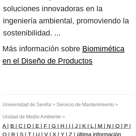
soluciones innovadoras en la
ingeniería ambiental, promoviendo la
sostenibilidad. ...
Más información sobre
Biomimética
en el Diseño de Productos
Universidad de Sevilla > Servicio de Mantenimiento >
Unidad de Medio Ambiente >
A |
B |
C |
D |
E |
F |
G |
H |
I |
J |
K |
L |
M |
N |
O |
P |
Q |
R |
S |
T |
U |
V |
X |
Y |
Z |
última información