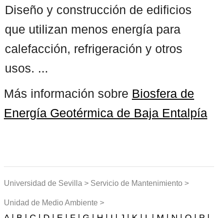
Diseño y construcción de edificios
que utilizan menos energía para
calefacción, refrigeración y otros
usos. ...
Más información sobre
Biosfera de
Energía Geotérmica de Baja Entalpía
Universidad de Sevilla > Servicio de Mantenimiento >
Unidad de Medio Ambiente >
A |
B |
C |
D |
E |
F |
G |
H |
I |
J |
K |
L |
M |
N |
O |
P |