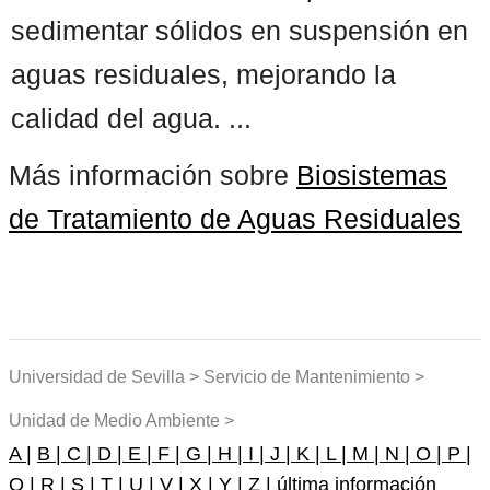
sedimentar sólidos en suspensión en
aguas residuales, mejorando la
calidad del agua. ...
Más información sobre
Biosistemas
de Tratamiento de Aguas Residuales
Universidad de Sevilla > Servicio de Mantenimiento >
Unidad de Medio Ambiente >
A |
B |
C |
D |
E |
F |
G |
H |
I |
J |
K |
L |
M |
N |
O |
P |
Q |
R |
S |
T |
U |
V |
X |
Y |
Z |
última información