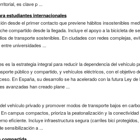
itorial, es clave p ...
ra estudiantes internacionales
ión desde el primer contacto que previene hábitos insostenibles media
che compartido desde la llegada. Incluye el apoyo a la bicicleta de
ios de transporte sostenibles. En ciudades con redes complejas, evita
 entre universidades ...
es es la estrategia integral para reducir la dependencia del vehículo
nsporte público y compartido, y vehículos eléctricos, con el objetivo 
cceso. En España, su desarrollo se ha acelerado con la futura Ley de
nes avanzadas han creado plane ...
del vehículo privado y promover modos de transporte bajos en carbono.
 En campus compactos, prioriza la peatonalización y la conectividad
rno eficiente. Incluye infraestructura segura (carriles bici protegidos
 sensibilización a ...
a compartida