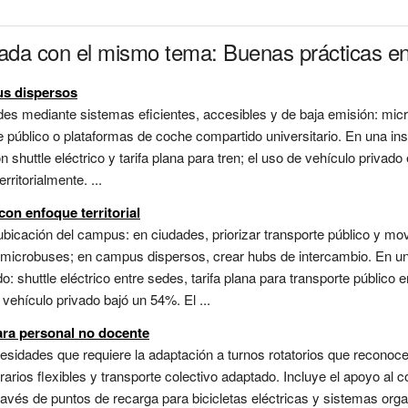
nada con el mismo tema: Buenas prácticas e
us dispersos
des mediante sistemas eficientes, accesibles y de baja emisión: mic
 público o plataformas de coche compartido universitario. En una ins
n shuttle eléctrico y tarifa plana para tren; el uso de vehículo priva
rritorialmente. ...
con enfoque territorial
bicación del campus: en ciudades, priorizar transporte público y movi
 microbuses; en campus dispersos, crear hubs de intercambio. En una
o: shuttle eléctrico entre sedes, tarifa plana para transporte público 
vehículo privado bajó un 54%. El ...
ara personal no docente
esidades que requiere la adaptación a turnos rotatorios que reconoce
rarios flexibles y transporte colectivo adaptado. Incluye el apoyo al
avés de puntos de recarga para bicicletas eléctricas y sistemas org