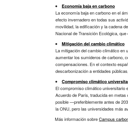
Economía baja en carbono
La economía baja en carbono en el ámb
efecto invernadero en todas sus activid
movilidad, la edificación y la cadena 
Nacional de Transición Ecológica, que e
Mitigación del cambio climático
La mitigación del cambio climático en 
aumentar los sumideros de carbono, con 
compensaciones. En el contexto españo
descarbonización a entidades públicas,
Compromiso climático universita
El compromiso climático universitario e
Acuerdo de París, traducida en metas cu
posible —preferiblemente antes de 203
la ONU, pero las universidades más av
Más información sobre
Campus carbon