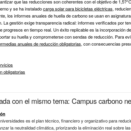
rantizar que las reducciones son coherentes con el objetivo de 1,5?°
terno y se ha instalado 
carga solar para bicicletas eléctricas
, reducie
e, los informes anuales de huella de carbono se usan en asignaturas 
n. La gestión exige transparencia radical: informes verificados por terc
 progresos en tiempo real. Un éxito replicable es la incorporación de
portar su huella y comprometerse con sendas de reducción. Para evita
ermedias anuales de reducción obligatorias
rvicios
 obligatorias
onada con el mismo tema: Campus carbono ne
ión
niversidades es el plan técnico, financiero y organizativo para redu
nzar la neutralidad climática, priorizando la eliminación real sobre 