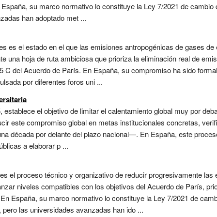
En España, su marco normativo lo constituye la Ley 7/2021 de cambio
anzadas han adoptado met ...
des es el estado en el que las emisiones antropogénicas de gases de 
e una hoja de ruta ambiciosa que prioriza la eliminación real de em
1,5 C del Acuerdo de París. En España, su compromiso ha sido forma
sada por diferentes foros uni ...
rsitaria
 establece el objetivo de limitar el calentamiento global muy por deb
ducir este compromiso global en metas institucionales concretas, veri
una década por delante del plazo nacional—. En España, este proceso
blicas a elaborar p ...
s el proceso técnico y organizativo de reducir progresivamente las e
zar niveles compatibles con los objetivos del Acuerdo de París, prio
n España, su marco normativo lo constituye la Ley 7/2021 de cambi
 pero las universidades avanzadas han ido ...