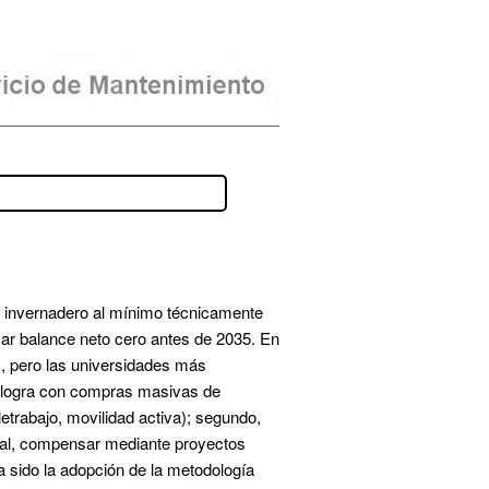
 invernadero al mínimo técnicamente 
zar balance neto cero antes de 2035. En 
 pero las universidades más 
e logra con compras masivas de 
letrabajo, movilidad activa); segundo, 
final, compensar mediante proyectos 
locales de alta integridad, como restauración de turberas en el norte o dehesas en el sur. Un avance clave ha sido la adopción de la metodología 