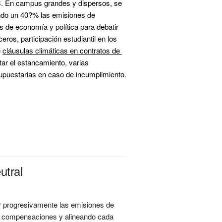
C. En campus grandes y dispersos, se 
ndo un 40?% las emisiones de 
de economía y política para debatir 
eros, participación estudiantil en los 
 
cláusulas climáticas en contratos de 
r el estancamiento, varias 
, con consecuencias presupuestarias en caso de incumpli
utral
cir progresivamente las emisiones de
las compensaciones y alineando cada