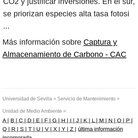
CO2 y justificar inversiones. En el sur,
se priorizan especies alta tasa fotosi
...
Más información sobre
Captura y
Almacenamiento de Carbono - CAC
Universidad de Sevilla > Servicio de Mantenimiento >
Unidad de Medio Ambiente >
A |
B |
C |
D |
E |
F |
G |
H |
I |
J |
K |
L |
M |
N |
O |
P |
Q |
R |
S |
T |
U |
V |
X |
Y |
Z |
última información
incorporada