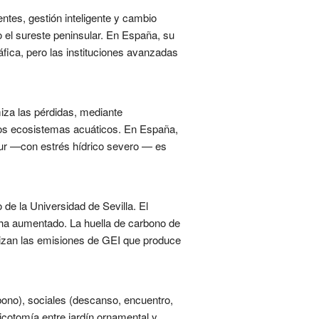
ntes, gestión inteligente y cambio
o el sureste peninsular. En España, su
fica, pero las instituciones avanzadas
miza las pérdidas, mediante
los ecosistemas acuáticos. En España,
l sur —con estrés hídrico severo — es
de la Universidad de Sevilla. El
 ha aumentado. La huella de carbono de
alizan las emisiones de GEI que produce
ono), sociales (descanso, encuentro,
dicotomía entre jardín ornamental y