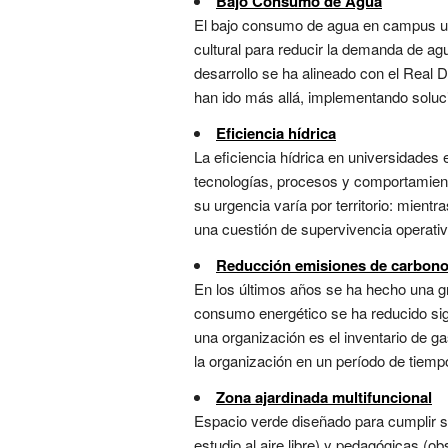
Bajo Consumo de Agua
El bajo consumo de agua en campus univ
cultural para reducir la demanda de ag
desarrollo se ha alineado con el Real 
han ido más allá, implementando soluci
Eficiencia hídrica
La eficiencia hídrica en universidades
tecnologías, procesos y comportamient
su urgencia varía por territorio: mient
una cuestión de supervivencia operativa
Reducción emisiones de carbono 
En los últimos años se ha hecho una gr
consumo energético se ha reducido sign
una organización es el inventario de g
la organización en un período de tiempo
Zona ajardinada multifuncional
Espacio verde diseñado para cumplir s
estudio al aire libre) y pedagógicas (o