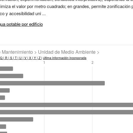
iza el valor por metro cuadrado; en grandes, permite zonificación 
o y accesibilidad uni ...
a potable por edificio
de Mantenimiento > Unidad de Medio Ambiente >
Q |
R |
S |
T |
U |
V |
X |
Y |
Z |
última información incorporada
1
2