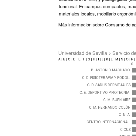
funcional. En campus compactos, maxim
materiales locales, mobiliario ergonómic
Más información sobre
Consumo de agu
Universidad de Sevilla > Servicio 
A |
B |
C |
D |
E |
F |
G |
H |
I |
J |
K |
L |
M |
N |
O |
P |
0
B. ANTONIO MACHADO
C. D. FISIOTERAPIA Y PODOL.
C. D. SADUS BERMEJALES
C. E. DEPORTIVO PIROTECNIA
C. M. BUEN AIRE
C. M. HERNANDO COLÓN
C. N. A.
CENTRO INTERNACIONAL
CICUS