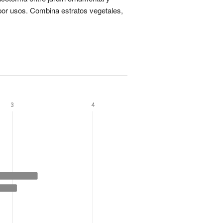
por usos. Combina estratos vegetales,
3
4