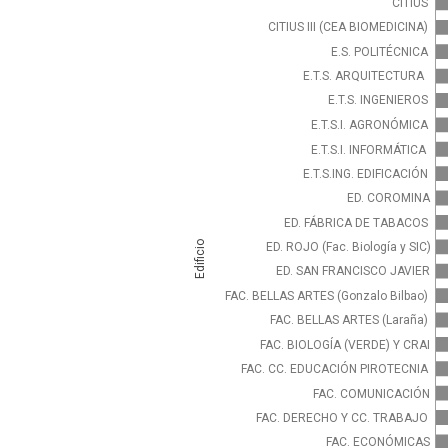
CITIUS
CITIUS III (CEA BIOMEDICINA)
E.S. POLITÉCNICA
E.T.S. ARQUITECTURA
E.T.S. INGENIEROS
E.T.S.I. AGRONÓMICA
E.T.S.I. INFORMÁTICA
E.T.S.ING. EDIFICACIÓN
ED. COROMINA
ED. FÁBRICA DE TABACOS
Edificio
ED. ROJO (Fac. Biología y SIC)
ED. SAN FRANCISCO JAVIER
FAC. BELLAS ARTES (Gonzalo Bilbao)
FAC. BELLAS ARTES (Laraña)
FAC. BIOLOGÍA (VERDE) Y CRAI
FAC. CC. EDUCACIÓN PIROTECNIA
FAC. COMUNICACIÓN
FAC. DERECHO Y CC. TRABAJO
FAC. ECONÓMICAS