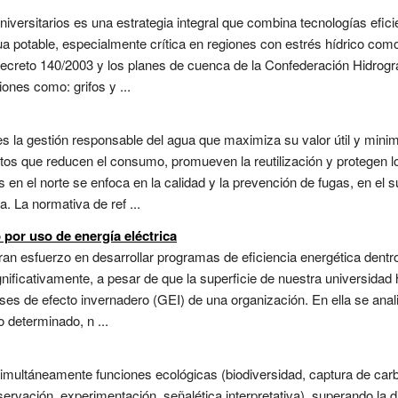
ersitarios es una estrategia integral que combina tecnologías eficie
ua potable, especialmente crítica en regiones con estrés hídrico com
Decreto 140/2003 y los planes de cuenca de la Confederación Hidrográ
ones como: grifos y ...
 es la gestión responsable del agua que maximiza su valor útil y mini
os que reducen el consumo, promueven la reutilización y protegen 
ras en el norte se enfoca en la calidad y la prevención de fugas, en e
. La normativa de ref ...
por uso de energía eléctrica
an esfuerzo en desarrollar programas de eficiencia energética dentro 
ificativamente, a pesar de que la superficie de nuestra universidad
ases de efecto invernadero (GEI) de una organización. En ella se an
 determinado, n ...
imultáneamente funciones ecológicas (biodiversidad, captura de carb
bservación, experimentación, señalética interpretativa), superando la 