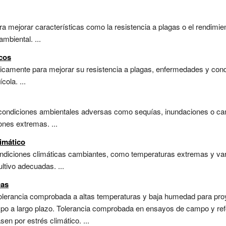
 mejorar características como la resistencia a plagas o el rendimien
mbiental. ...
icos
icamente para mejorar su resistencia a plagas, enfermedades y con
cola. ...
 condiciones ambientales adversas como sequías, inundaciones o ca
ones extremas. ...
imático
ndiciones climáticas cambiantes, como temperaturas extremas y varia
ltivo adecuadas. ...
cas
olerancia comprobada a altas temperaturas y baja humedad para proy
o a largo plazo. Tolerancia comprobada en ensayos de campo y refo
en por estrés climático. ...