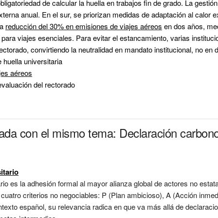
obligatoriedad de calcular la huella en trabajos fin de grado. La gesti
externa anual. En el sur, se priorizan medidas de adaptación al calor ex
a 
reducción del 30% en emisiones de viajes aéreos
 en dos años, med
para viajes esenciales. Para evitar el estancamiento, varias instituc
rectorado
huella universitaria
jes aéreos
valuación del rectorado
nada con el mismo tema: Declaración carbono
itario
o es la adhesión formal al mayor alianza global de actores no estatal
 cuatro criterios no negociables: P (Plan ambicioso), A (Acción inm
ontexto español, su relevancia radica en que va más allá de declaracio