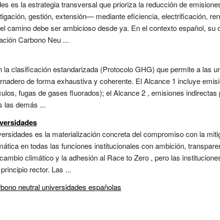
es es la estrategia transversal que prioriza la reducción de emision
igación, gestión, extensión— mediante eficiencia, electrificación, re
o el camino debe ser ambicioso desde ya. En el contexto español, su d
ación Carbono Neu ...
n la clasificación estandarizada (Protocolo GHG) que permite a las un
rnadero de forma exhaustiva y coherente. El Alcance 1 incluye emisi
ículos, fugas de gases fluorados); el Alcance 2 , emisiones indirectas 
s las demás ...
iversidades
versidades es la materialización concreta del compromiso con la mit
mática en todas las funciones institucionales con ambición, transparen
cambio climático y la adhesión al Race to Zero , pero las institucion
rincipio rector. Las ...
rbono neutral universidades españolas