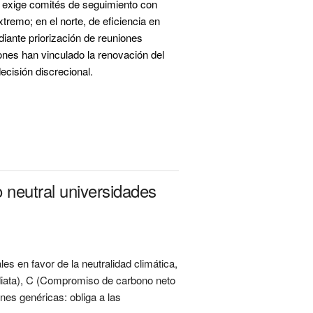
ón exige comités de seguimiento con 
tremo; en el norte, de eficiencia en 
iante priorización de reuniones 
iones han vinculado 
la renovación del 
, convirtiendo la neutralidad en mandato institucional, no en decisión discrecional.          
 neutral universidades
es en favor de la neutralidad climática,
ediata), C (Compromiso de carbono neto
nes genéricas: obliga a las