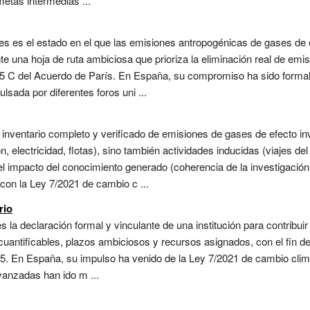
etas intermedias ...
des es el estado en el que las emisiones antropogénicas de gases de 
e una hoja de ruta ambiciosa que prioriza la eliminación real de em
1,5 C del Acuerdo de París. En España, su compromiso ha sido forma
sada por diferentes foros uni ...
l inventario completo y verificado de emisiones de gases de efecto in
, electricidad, flotas), sino también actividades inducidas (viajes de
el impacto del conocimiento generado (coherencia de la investigación
con la Ley 7/2021 de cambio c ...
rio
s la declaración formal y vinculante de una institución para contribuir
antificables, plazos ambiciosos y recursos asignados, con el fin de l
5. En España, su impulso ha venido de la Ley 7/2021 de cambio climá
anzadas han ido m ...