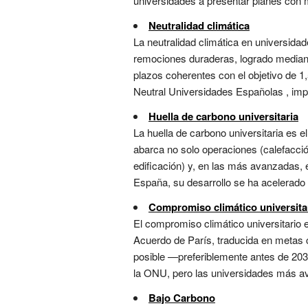
universidades a presentar planes con m
Neutralidad climática
La neutralidad climática en universida
remociones duraderas, logrado mediant
plazos coherentes con el objetivo de 
Neutral Universidades Españolas , impul
Huella de carbono universitaria
La huella de carbono universitaria es e
abarca no solo operaciones (calefacción
edificación) y, en las más avanzadas, 
España, su desarrollo se ha acelerado 
Compromiso climático universita
El compromiso climático universitario e
Acuerdo de París, traducida en metas cu
posible —preferiblemente antes de 203
la ONU, pero las universidades más av
Bajo Carbono