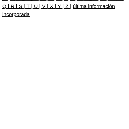
Q |
R |
S |
T |
U |
V |
X |
Y |
Z |
última información
incorporada