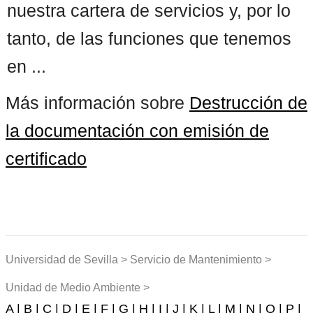
nuestra cartera de servicios y, por lo
tanto, de las funciones que tenemos
en ...
Más información sobre
Destrucción de
la documentación con emisión de
certificado
Universidad de Sevilla > Servicio de Mantenimiento >
Unidad de Medio Ambiente >
A |
B |
C |
D |
E |
F |
G |
H |
I |
J |
K |
L |
M |
N |
O |
P |