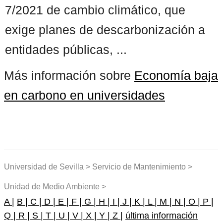
7/2021 de cambio climático, que
exige planes de descarbonización a
entidades públicas, ...
Más información sobre
Economía baja
en carbono en universidades
Universidad de Sevilla > Servicio de Mantenimiento >
Unidad de Medio Ambiente >
A |
B |
C |
D |
E |
F |
G |
H |
I |
J |
K |
L |
M |
N |
O |
P |
Q |
R |
S |
T |
U |
V |
X |
Y |
Z |
última información