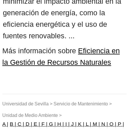
minimizar el impacto ambiental en la
generación de energía, como la
eficiencia energética y el uso de
fuentes renovables. ...
Más información sobre
Eficiencia en
la Gestión de Recursos Naturales
Universidad de Sevilla > Servicio de Mantenimiento >
Unidad de Medio Ambiente >
A |
B |
C |
D |
E |
F |
G |
H |
I |
J |
K |
L |
M |
N |
O |
P |