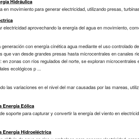
rgía Hidráulica
en movimiento para generar electricidad, utilizando presas, turbinas y
ctrica
r electricidad aprovechando la energía del agua en movimiento, como 
 generación con energía cinética agua mediante el uso controlado de l
as que van desde grandes presas hasta microcentrales en canales rie
l: en zonas con ríos regulados del norte, se exploran microcentrales e
ales ecológicos p ...
o las variaciones en el nivel del mar causadas por las mareas, util
a Energía Eólica
 de soporte para capturar y convertir la energía del viento en electri
a Energía Hidroeléctrica