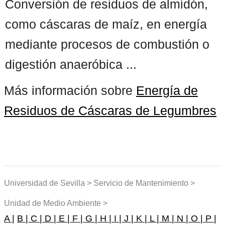
Conversión de residuos de almidón,
como cáscaras de maíz, en energía
mediante procesos de combustión o
digestión anaeróbica ...
Más información sobre
Energía de
Residuos de Cáscaras de Legumbres
Universidad de Sevilla > Servicio de Mantenimiento >
Unidad de Medio Ambiente >
A |
B |
C |
D |
E |
F |
G |
H |
I |
J |
K |
L |
M |
N |
O |
P |