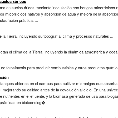
suelos xéricos
na en suelos áridos mediante inoculación con hongos micorrícicos n
gos micorrícicos nativos y absorción de agua y mejora de la absorción
tauración práctica. ...
e la Tierra, incluyendo su topografía, clima y procesos naturales ...
ctan el clima de la Tierra, incluyendo la dinámica atmosférica y oceán
l de fotosíntesis para producir combustibles y otros productos químic
ación
stanques abiertos en el campus para cultivar microalgas que absorban 
, mejorando su calidad antes de la devolución al ciclo. En una unive
e nutrientes en el efluente, y la biomasa generada se usa para bio
prácticas en biotecnolog� ...