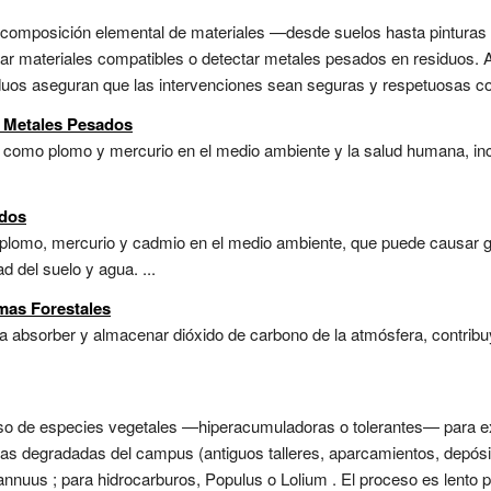
la composición elemental de materiales —desde suelos hasta pintura
onar materiales compatibles o detectar metales pesados en residuos. A
uos aseguran que las intervenciones sean seguras y respetuosas con 
r Metales Pesados
como plomo y mercurio en el medio ambiente y la salud humana, inc
ados
 plomo, mercurio y cadmio en el medio ambiente, que puede causar 
d del suelo y agua. ...
mas Forestales
a absorber y almacenar dióxido de carbono de la atmósfera, contribu
uso de especies vegetales —hiperacumuladoras o tolerantes— para ext
as degradadas del campus (antiguos talleres, aparcamientos, depós
nnuus ; para hidrocarburos, Populus o Lolium . El proceso es lento pe