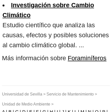
Investigación sobre Cambio
Climático
Estudio científico que analiza las
causas, efectos y posibles soluciones
al cambio climático global. ...
Más información sobre
Foraminíferos
Universidad de Sevilla > Servicio de Mantenimiento >
Unidad de Medio Ambiente >
A |
B |
C |
D |
E |
F |
G |
H |
I |
J |
K |
L |
M |
N |
O |
P |