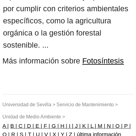
por cumplir con criterios ambientales
específicos, como la agricultura
orgánica o la gestión forestal
sostenible. ...
Más información sobre
Fotosíntesis
Universidad de Sevilla > Servicio de Mantenimiento >
Unidad de Medio Ambiente >
A |
B |
C |
D |
E |
F |
G |
H |
I |
J |
K |
L |
M |
N |
O |
P |
Q |
R |
S |
T |
U |
V |
X |
Y |
Z |
última información