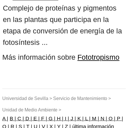
Complejo de proteínas y pigmentos
en las plantas que participa en la
etapa de conversión de energía de la
fotosíntesis ...
Más información sobre
Fototropismo
Universidad de Sevilla > Servicio de Mantenimiento >
Unidad de Medio Ambiente >
A |
B |
C |
D |
E |
F |
G |
H |
I |
J |
K |
L |
M |
N |
O |
P |
Q |
R |
S |
T |
U |
V |
X |
Y |
Z |
última información