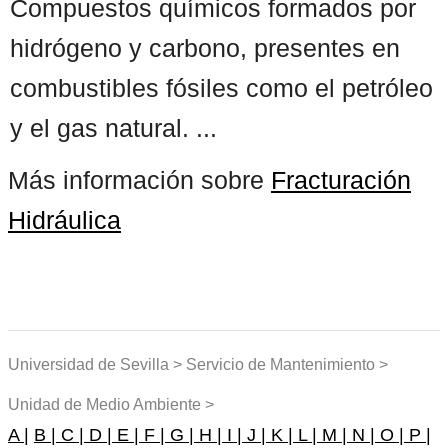
Compuestos químicos formados por
hidrógeno y carbono, presentes en
combustibles fósiles como el petróleo
y el gas natural. ...
Más información sobre
Fracturación
Hidráulica
Universidad de Sevilla > Servicio de Mantenimiento >
Unidad de Medio Ambiente >
A |
B |
C |
D |
E |
F |
G |
H |
I |
J |
K |
L |
M |
N |
O |
P |