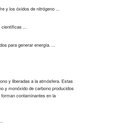
 y los óxidos de nitrógeno ...
ientíficas ...
os para generar energía. ...
no y liberadas a la atmósfera. Estas
bono y monóxido de carbono producidos
e forman contaminantes en la
..