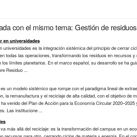
nada con el mismo tema: Gestión de residuos
ar en universidades
n universidades es la integración sistémica del principio de cerrar ci
r— en todas las operaciones, transformando los residuos en recursos y 
los límites planetarios. En el marco español, su desarrollo se ha gui
re Residuo ...
es un modelo sistémico que rompe con el paradigma lineal de extraer
ión, la remanufactura y el reciclaje de alta calidad, con el objetivo d
ha venido del Plan de Acción para la Economía Circular 2020–2025 y l
. Las institucione ...
des
va más allá del reciclaje: es la transformación del campus en un ec
n recursos para otro, cerrando ciclos de materia y energía. En el con