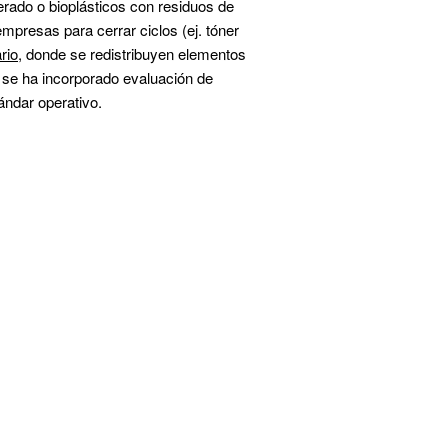
rado o bioplásticos con residuos de 
mpresas para cerrar ciclos (ej. tóner 
rio
, donde se redistribuyen elementos 
 se ha incorporado 
evaluación de 
ndar operativo.  

                                                                                                                      