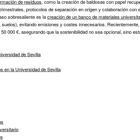
ormación de residuos
, como la creación de baldosas con papel recupe
 trimestrales, protocolos de separación en origen y colaboración con e
so sobresaliente es la 
creación de un banco de materiales universita
s, suelos), evitando emisiones y costes innecesarios. Recientemente,
a 50 000 €
, asegurando que la sostenibilidad no sea opcional, sino está
iversidad de Sevilla
s en la Universidad de Sevilla
                                                                                                                      
os
ersitario
es