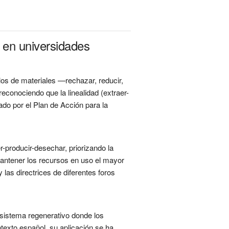
 en universidades
clos de materiales —rechazar, reducir,
reconociendo que la linealidad (extraer-
ado por el Plan de Acción para la
-producir-desechar, priorizando la
e mantener los recursos en uso el mayor
as directrices de diferentes foros
osistema regenerativo donde los
texto español, su aplicación se ha