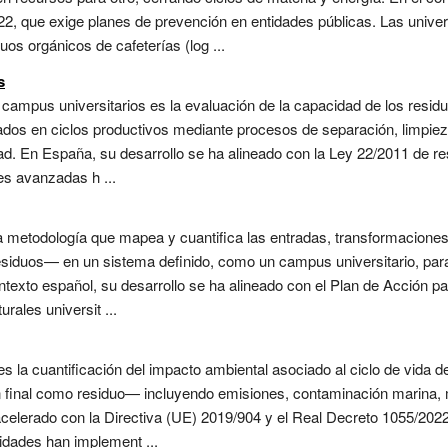
2, que exige planes de prevención en entidades públicas. Las univers
s orgánicos de cafeterías (log ...
s
n campus universitarios es la evaluación de la capacidad de los resid
ados en ciclos productivos mediante procesos de separación, limpiez
idad. En España, su desarrollo se ha alineado con la Ley 22/2011 de re
es avanzadas h ...
una metodología que mapea y cuantifica las entradas, transformacion
siduos— en un sistema definido, como un campus universitario, para i
ontexto español, su desarrollo se ha alineado con el Plan de Acción p
ales universit ...
es la cuantificación del impacto ambiental asociado al ciclo de vida d
n final como residuo— incluyendo emisiones, contaminación marina, m
celerado con la Directiva (UE) 2019/904 y el Real Decreto 1055/2022
idades han implement ...