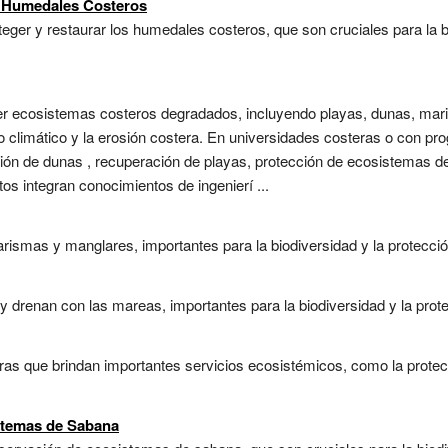
e Humedales Costeros
eger y restaurar los humedales costeros, que son cruciales para la b
ger ecosistemas costeros degradados, incluyendo playas, dunas, ma
io climático y la erosión costera. En universidades costeras o con pr
ción de dunas , recuperación de playas, protección de ecosistemas d
tos integran conocimientos de ingenierí ...
smas y manglares, importantes para la biodiversidad y la protección
drenan con las mareas, importantes para la biodiversidad y la protecc
s que brindan importantes servicios ecosistémicos, como la protecci
stemas de Sabana