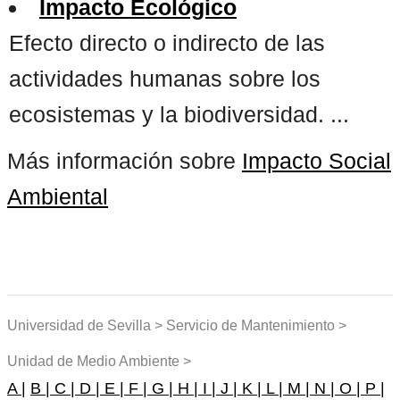
Impacto Ecológico
Efecto directo o indirecto de las
actividades humanas sobre los
ecosistemas y la biodiversidad. ...
Más información sobre
Impacto Social
Ambiental
Universidad de Sevilla > Servicio de Mantenimiento >
Unidad de Medio Ambiente >
A |
B |
C |
D |
E |
F |
G |
H |
I |
J |
K |
L |
M |
N |
O |
P |