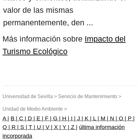
valor de las mismas
permanentemente, den ...
Más información sobre
Impacto del
Turismo Ecológico
Universidad de Sevilla > Servicio de Mantenimiento >
Unidad de Medio Ambiente >
A |
B |
C |
D |
E |
F |
G |
H |
I |
J |
K |
L |
M |
N |
O |
P |
Q |
R |
S |
T |
U |
V |
X |
Y |
Z |
última información
incorporada