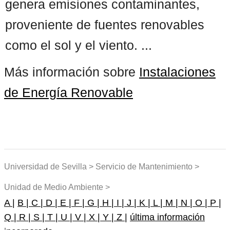
genera emisiones contaminantes,
proveniente de fuentes renovables
como el sol y el viento. ...
Más información sobre
Instalaciones
de Energía Renovable
Universidad de Sevilla > Servicio de Mantenimiento >
Unidad de Medio Ambiente >
A |
B |
C |
D |
E |
F |
G |
H |
I |
J |
K |
L |
M |
N |
O |
P |
Q |
R |
S |
T |
U |
V |
X |
Y |
Z |
última información