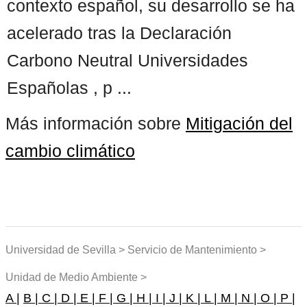
contexto español, su desarrollo se ha
acelerado tras la Declaración
Carbono Neutral Universidades
Españolas , p ...
Más información sobre
Mitigación del
cambio climático
Universidad de Sevilla > Servicio de Mantenimiento >
Unidad de Medio Ambiente >
A |
B |
C |
D |
E |
F |
G |
H |
I |
J |
K |
L |
M |
N |
O |
P |