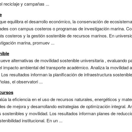
el reciclaje y campañas ...
e
que equilibra el desarrollo económico, la conservación de ecosistemas
dades con campus costeros o programas de investigación marina. Cons
tats costeros y la gestión sostenible de recursos marinos. En univers
estigación marina, promuev ...
nible
ueve alternativas de movilidad sostenible universitaria , evaluando 
l impacto ambiental del transporte académico. Analiza la movilidad a p
. Los resultados informan la planificación de infraestructura sostenib
las, el observatori ...
ecursos
úa la eficiencia en el uso de recursos naturales, energéticos y mater
ades de mejora y desarrollando estrategias de optimización integral.
 sostenibles y movilidad. Los resultados informan planes de reducc
tenibilidad institucional. En un ...