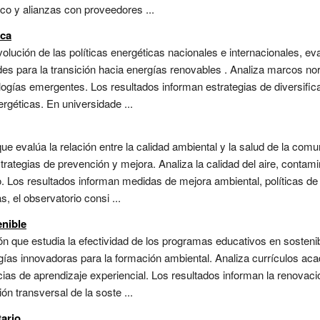
ico y alianzas con proveedores ...
ica
volución de las políticas energéticas nacionales e internacionales, e
ades para la transición hacia energías renovables . Analiza marcos no
ogías emergentes. Los resultados informan estrategias de diversifica
rgéticas. En universidade ...
e evalúa la relación entre la calidad ambiental y la salud de la comun
rategias de prevención y mejora. Analiza la calidad del aire, contami
. Los resultados informan medidas de mejora ambiental, políticas de
 el observatorio consi ...
nible
n que estudia la efectividad de los programas educativos en sostenib
ías innovadoras para la formación ambiental. Analiza currículos ac
ncias de aprendizaje experiencial. Los resultados informan la renovac
ón transversal de la soste ...
ario